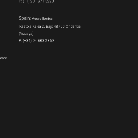
P: (+1) 201 871 3223
Spain:
Aesys Iberica
Ikastola Kalea 2, Bajo 48700 Ondarroa
(Vizcaya)
P: (+34) 94 683 2369
Score