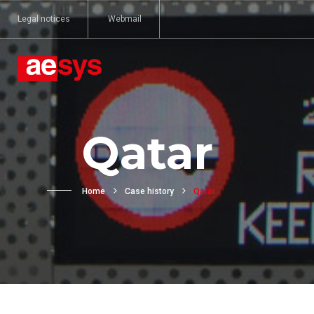
Legal notices
Webmail
Qatar
Home
Case history
Qatar