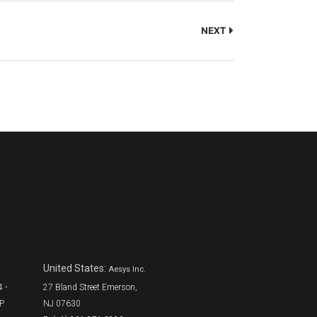
NEXT
United States:
Aesys Inc.
 -
27 Bland Street Emerson,
SP
NJ 07630