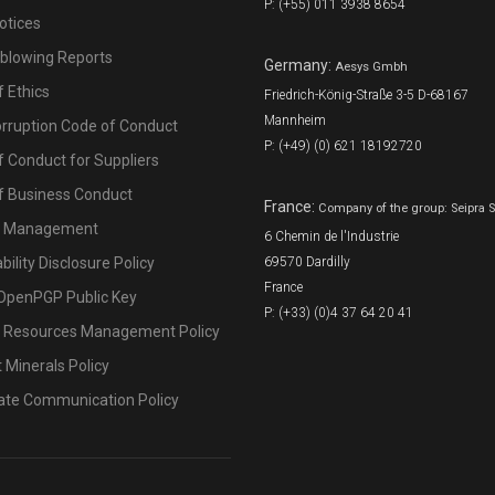
P: (+55) 011 3938 8654
otices
eblowing Reports
Germany:
Aesys Gmbh
 Ethics
Friedrich-König-Straße 3-5 D-68167
Mannheim
orruption Code of Conduct
P: (+49) (0) 621 18192720
 Conduct for Suppliers
f Business Conduct
France:
Company of the group: Seipra 
l Management
6 Chemin de l'Industrie
bility Disclosure Policy
69570 Dardilly
France
OpenPGP Public Key
P: (+33) (0)4 37 64 20 41
Resources Management Policy
t Minerals Policy
ate Communication Policy