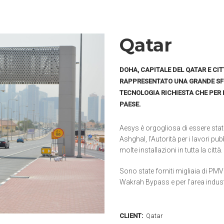
Qatar
DOHA, CAPITALE DEL QATAR E CIT
RAPPRESENTATO UNA GRANDE SFID
TECNOLOGIA RICHIESTA CHE PER
PAESE.
Aesys è orgogliosa di essere sta
Ashghal, l’Autorità per i lavori pub
molte installazioni in tutta la città.
Sono state forniti migliaia di PMV f
Wakrah Bypass e per l’area indust
CLIENT:
Qatar