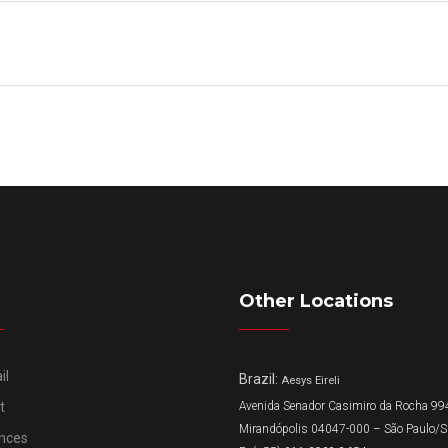
Other Locations
il
Brazil:
Aesys Eireli
t
Avenida Senador Casimiro da Rocha 994
Mirandópolis 04047-000 – São Paulo/
nces