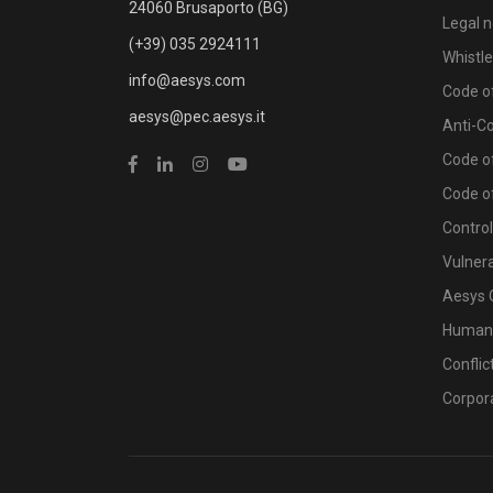
24060 Brusaporto (BG)
Legal n
(+39) 035 2924111
Whistl
info@aesys.com
Code of
aesys@pec.aesys.it
Anti-C
Code of
Code o
Contro
Vulnera
Aesys 
Human 
Conflic
Corpor