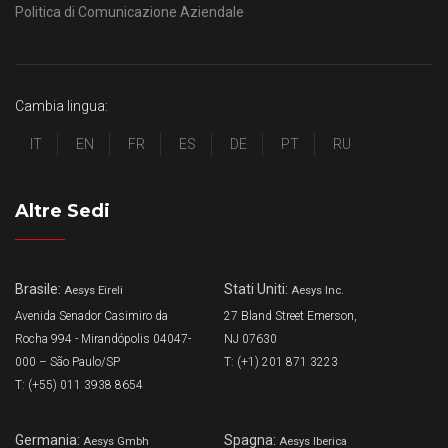
Politica di Comunicazione Aziendale
Cambia lingua:
IT
EN
FR
ES
DE
PT
RU
Altre Sedi
Brasile:
Stati Uniti:
Aesys Eireli
Aesys Inc.
Avenida Senador Casimiro da
27 Bland Street Emerson,
Rocha 994 - Mirandópolis 04047-
NJ 07630
000 – São Paulo/SP
T: (+1) 201 871 3223
T: (+55) 011 3938 8654
Germania:
Spagna:
Aesys Gmbh
Aesys Iberica