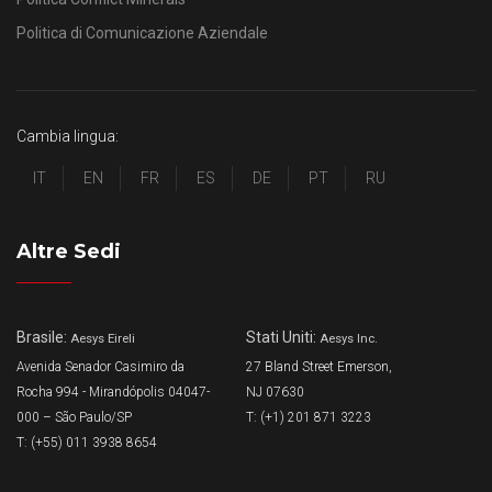
Politica di Comunicazione Aziendale
Cambia lingua:
IT
EN
FR
ES
DE
PT
RU
Altre Sedi
Brasile:
Stati Uniti:
Aesys Eireli
Aesys Inc.
Avenida Senador Casimiro da
27 Bland Street Emerson,
Rocha 994 - Mirandópolis 04047-
NJ 07630
000 – São Paulo/SP
T: (+1) 201 871 3223
T: (+55) 011 3938 8654