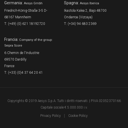
Germania:
Spagna:
Aesys Gmbh
Aesys Iberica
Friedrich-König-Straße 3-5 D-
Ikastola Kalea 2, Bajo 48700
68167 Mannheim
Ondarroa (Vizcaya)
T: (+49) (0) 621 18192720
T: (+34) 94 683 2369
Francia:
Company of the group:
Seipra Score
6 Chemin de l'Industrie
69570 Dardilly
France
T: (+33) (0)4 37 64 20 41
Copyrights © 2019 Aesys S.p.A. Tutti i diritti riservati. | P.IVA 02052370166
Capitale sociale € 5.000.000 i.v.
Privacy Policy
Cookie Policy