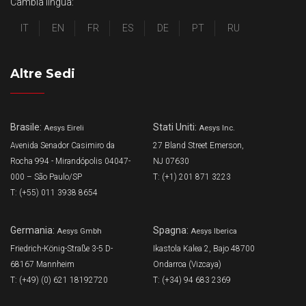
Cambia lingua:
IT
EN
FR
ES
DE
PT
RU
Altre Sedi
Brasile:
Stati Uniti:
Aesys Eireli
Aesys Inc.
Avenida Senador Casimiro da
27 Bland Street Emerson,
Rocha 994 - Mirandópolis 04047-
NJ 07630
000 – São Paulo/SP
T: (+1) 201 871 3223
T: (+55) 011 3938 8654
Germania:
Spagna:
Aesys Gmbh
Aesys Iberica
Friedrich-König-Straße 3-5 D-
Ikastola Kalea 2, Bajo 48700
68167 Mannheim
Ondarroa (Vizcaya)
T: (+49) (0) 621 18192720
T: (+34) 94 683 2369