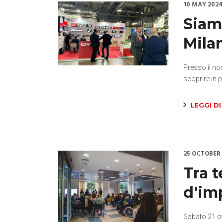
10 MAY 202
Siamo
Mila
Presso il nos
scoprire in 
LEGGI DI
25 OCTOBER
Tra t
d'im
Sabato 21 ot