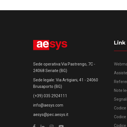
Link
Webma
Sede operativa:Via Pastrengo, 7C -
24068 Seriate (BG)
Assist
Sede legale: Via Artigiani, 41 - 24060
Refere
Brusaporto (BG)
Note le
(+39) 035 2924111
Segnal
info@aesys.com
Codice 
aesys@pec.aesys.it
Codice
Codice 