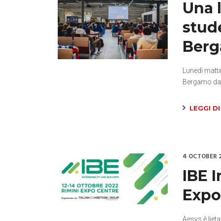
Una 
stude
Ber
Lunedì matti
Bergamo d
LEGGI DI
4 OCTOBER 
IBE 
Exp
Aesys è liet