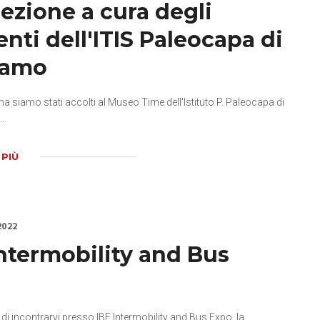
lezione a cura degli
nti dell'ITIS Paleocapa di
gamo
na siamo stati accolti al Museo Time dell'Istituto P. Paleocapa di
a…
 PIÙ
2022
Intermobility and Bus
o
a di incontrarvi presso IBE Intermobility and Bus Expo, la