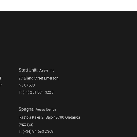
Stati Uniti:
Aesys Inc.
 -
27 Bland Street Emerson,
SP
NJ 07630
T: (+1) 201 871 3223
Spagna:
Aesys Iberica
Ikastola Kalea 2, Bajo 48700 Ondarroa
(Vizcaya)
T: (+34) 94 683 2369