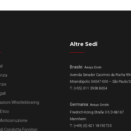
Altre Sedi
il
Brasile:
Aesys Eireli
enza
Avenida Senador Casimiro da Rocha 994
Mirandópolis 04047-000 – São Paulo/
nze
T: (+55) 011 3938 8654
gali
azioni Whistleblowing
Germania:
Aesys Gmbh
Etico
Friedrich-König-Straße 3-5 D-68167
Mannheim
 Anticorruzione
T: (+49) (0) 621 18192720
di Condotta Fornitori