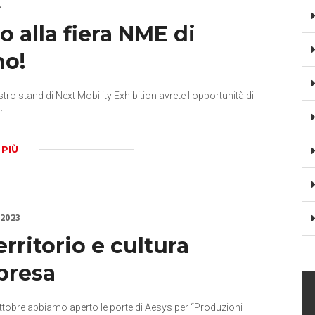
4
 alla fiera NME di
no!
tro stand di Next Mobility Exhibition avrete l'opportunità di
pr…
 PIÙ
 2023
erritorio e cultura
presa
tobre abbiamo aperto le porte di Aesys per “Produzioni