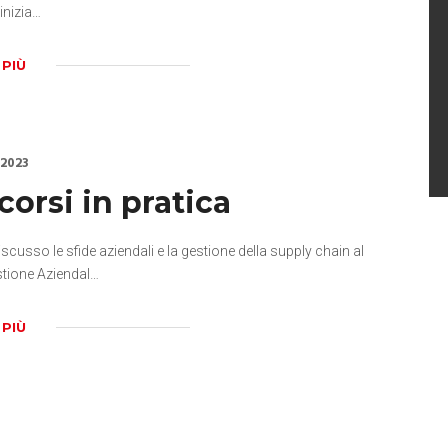
 inizia…
 PIÙ
 2023
corsi in pratica
scusso le sfide aziendali e la gestione della supply chain al
stione Aziendal…
 PIÙ