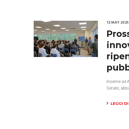
12 MAY 2025
Pros
inno
ripen
pubb
Insieme ad A
Seriate, abb
LEGGI DI