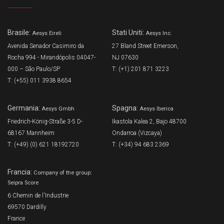
Brasile:
Stati Uniti:
Aesys Eireli
Aesys Inc.
Avenida Senador Casimiro da
27 Bland Street Emerson,
Rocha 994 - Mirandópolis 04047-
NJ 07630
000 – São Paulo/SP
T: (+1) 201 871 3223
T: (+55) 011 3938 8654
Germania:
Spagna:
Aesys Gmbh
Aesys Iberica
Friedrich-König-Straße 3-5 D-
Ikastola Kalea 2, Bajo 48700
68167 Mannheim
Ondarroa (Vizcaya)
T: (+49) (0) 621 18192720
T: (+34) 94 683 2369
Francia:
Company of the group:
Seipra Score
6 Chemin de l'Industrie
69570 Dardilly
France