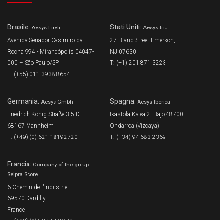
Brasile:
Stati Uniti:
Aesys Eireli
Aesys Inc.
Avenida Senador Casimiro da
27 Bland Street Emerson,
Rocha 994 - Mirandópolis 04047-
NJ 07630
000 – São Paulo/SP
T: (+1) 201 871 3223
T: (+55) 011 3938 8654
Germania:
Spagna:
Aesys Gmbh
Aesys Iberica
Friedrich-König-Straße 3-5 D-
Ikastola Kalea 2, Bajo 48700
68167 Mannheim
Ondarroa (Vizcaya)
T: (+49) (0) 621 18192720
T: (+34) 94 683 2369
Francia:
Company of the group:
Seipra Score
6 Chemin de l'Industrie
69570 Dardilly
France