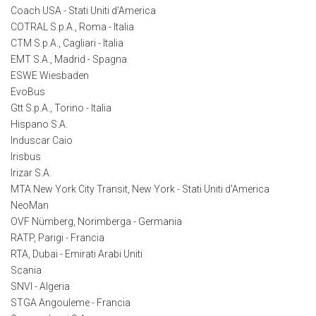
Coach USA - Stati Uniti d'America
COTRAL S.p.A., Roma - Italia
CTM S.p.A., Cagliari - Italia
EMT S.A., Madrid - Spagna
ESWE Wiesbaden
EvoBus
Gtt S.p.A., Torino - Italia
Hispano S.A.
Induscar Caio
Irisbus
Irizar S.A.
MTA New York City Transit, New York - Stati Uniti d'America
NeoMan
OVF Nümberg, Norimberga - Germania
RATP, Parigi - Francia
RTA, Dubai - Emirati Arabi Uniti
Scania
SNVI - Algeria
STGA Angouleme - Francia