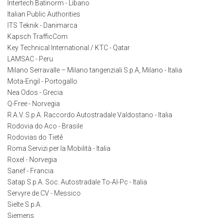
Intertech Batinorm - Libano
Italian Public Authorities
ITS Teknik - Danimarca
Kapsch TrafficCom
Key Technical International / KTC - Qatar
LAMSAC - Peru
Milano Serravalle – Milano tangenziali S.p.A, Milano - Italia
Mota-Engil - Portogallo
Nea Odos - Grecia
Q-Free - Norvegia
R.A.V. S.p.A. Raccordo Autostradale Valdostano - Italia
Rodovia do Aco - Brasile
Rodovias do Tietê
Roma Servizi per la Mobilità - Italia
Roxel - Norvegia
Sanef - Francia
Satap S.p.A. Soc. Autostradale To-Al-Pc - Italia
Servyre de CV - Messico
Sielte S.p.A.
Siemens