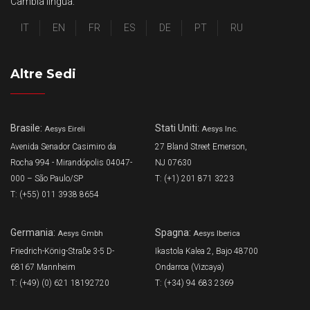
Cambia lingua:
IT
EN
FR
ES
DE
PT
RU
Altre Sedi
Brasile:
Stati Uniti:
Aesys Eireli
Aesys Inc.
Avenida Senador Casimiro da
27 Bland Street Emerson,
Rocha 994 - Mirandópolis 04047-
NJ 07630
000 – São Paulo/SP
T: (+1) 201 871 3223
T: (+55) 011 3938 8654
Germania:
Spagna:
Aesys Gmbh
Aesys Iberica
Friedrich-König-Straße 3-5 D-
Ikastola Kalea 2, Bajo 48700
68167 Mannheim
Ondarroa (Vizcaya)
T: (+49) (0) 621 18192720
T: (+34) 94 683 2369