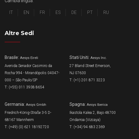
Cambia lingua:
IT
EN
FR
ES
DE
PT
RU
Altre Sedi
Brasile:
Stati Uniti:
Aesys Eireli
Aesys Inc.
Avenida Senador Casimiro da
27 Bland Street Emerson,
Rocha 994 - Mirandópolis 04047-
NJ 07630
000 – São Paulo/SP
T: (+1) 201 871 3223
T: (+55) 011 3938 8654
Germania:
Spagna:
Aesys Gmbh
Aesys Iberica
Friedrich-König-Straße 3-5 D-
Ikastola Kalea 2, Bajo 48700
68167 Mannheim
Ondarroa (Vizcaya)
T: (+49) (0) 621 18192720
T: (+34) 94 683 2369