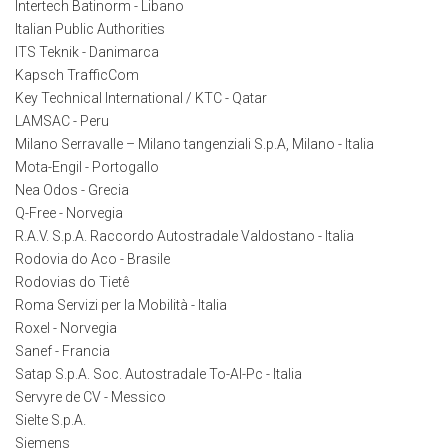
Intertech Batinorm - Libano
Italian Public Authorities
ITS Teknik - Danimarca
Kapsch TrafficCom
Key Technical International / KTC - Qatar
LAMSAC - Peru
Milano Serravalle – Milano tangenziali S.p.A, Milano - Italia
Mota-Engil - Portogallo
Nea Odos - Grecia
Q-Free - Norvegia
R.A.V. S.p.A. Raccordo Autostradale Valdostano - Italia
Rodovia do Aco - Brasile
Rodovias do Tietê
Roma Servizi per la Mobilità - Italia
Roxel - Norvegia
Sanef - Francia
Satap S.p.A. Soc. Autostradale To-Al-Pc - Italia
Servyre de CV - Messico
Sielte S.p.A.
Siemens