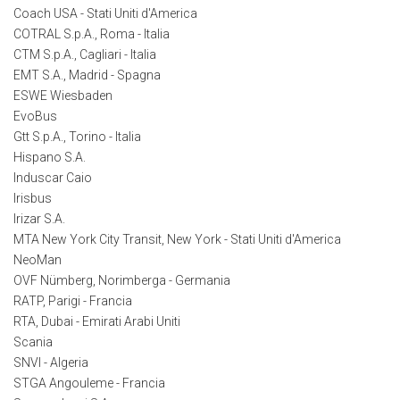
Coach USA - Stati Uniti d'America
COTRAL S.p.A., Roma - Italia
CTM S.p.A., Cagliari - Italia
EMT S.A., Madrid - Spagna
ESWE Wiesbaden
EvoBus
Gtt S.p.A., Torino - Italia
Hispano S.A.
Induscar Caio
Irisbus
Irizar S.A.
MTA New York City Transit, New York - Stati Uniti d'America
NeoMan
OVF Nümberg, Norimberga - Germania
RATP, Parigi - Francia
RTA, Dubai - Emirati Arabi Uniti
Scania
SNVI - Algeria
STGA Angouleme - Francia