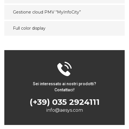
Gestione cloud PMV “MyInfoCity”
Full color display
Sei interessato ai nostri prodotti?
Contattaci!
(+39) 035 2924111
info@aesys.com