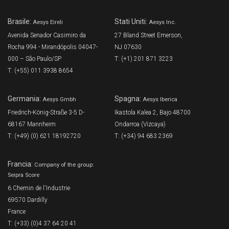
Brasile:
Stati Uniti:
Aesys Eireli
Aesys Inc.
Avenida Senador Casimiro da
27 Bland Street Emerson,
Rocha 994 - Mirandópolis 04047-
NJ 07630
000 – São Paulo/SP
T: (+1) 201 871 3223
T: (+55) 011 3938 8654
Germania:
Spagna:
Aesys Gmbh
Aesys Iberica
Friedrich-König-Straße 3-5 D-
Ikastola Kalea 2, Bajo 48700
68167 Mannheim
Ondarroa (Vizcaya)
T: (+49) (0) 621 18192720
T: (+34) 94 683 2369
Francia:
Company of the group:
Seipra Score
6 Chemin de l'Industrie
69570 Dardilly
France
T: (+33) (0)4 37 64 20 41