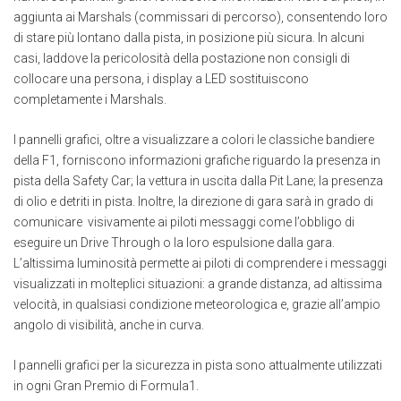
aggiunta ai Marshals (commissari di percorso), consentendo loro
di stare più lontano dalla pista, in posizione più sicura. In alcuni
casi, laddove la pericolosità della postazione non consigli di
collocare una persona, i display a LED sostituiscono
completamente i Marshals.
I pannelli grafici, oltre a visualizzare a colori le classiche bandiere
della F1, forniscono informazioni grafiche riguardo la presenza in
pista della Safety Car; la vettura in uscita dalla Pit Lane; la presenza
di olio e detriti in pista. Inoltre, la direzione di gara sarà in grado di
comunicare visivamente ai piloti messaggi come l’obbligo di
eseguire un Drive Through o la loro espulsione dalla gara.
L’altissima luminosità permette ai piloti di comprendere i messaggi
visualizzati in molteplici situazioni: a grande distanza, ad altissima
velocità, in qualsiasi condizione meteorologica e, grazie all’ampio
angolo di visibilità, anche in curva.
I pannelli grafici per la sicurezza in pista sono attualmente utilizzati
in ogni Gran Premio di Formula1.