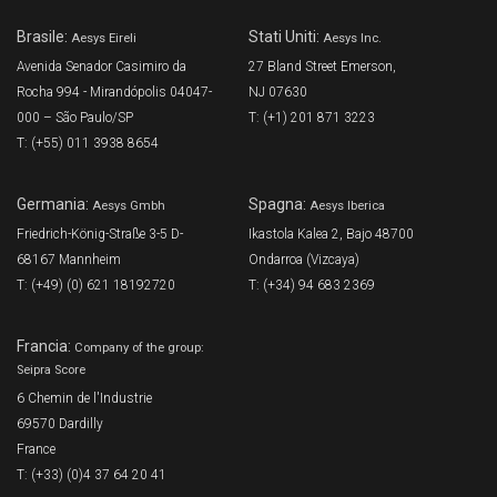
Brasile:
Stati Uniti:
Aesys Eireli
Aesys Inc.
Avenida Senador Casimiro da
27 Bland Street Emerson,
Rocha 994 - Mirandópolis 04047-
NJ 07630
000 – São Paulo/SP
T: (+1) 201 871 3223
T: (+55) 011 3938 8654
Germania:
Spagna:
Aesys Gmbh
Aesys Iberica
Friedrich-König-Straße 3-5 D-
Ikastola Kalea 2, Bajo 48700
68167 Mannheim
Ondarroa (Vizcaya)
T: (+49) (0) 621 18192720
T: (+34) 94 683 2369
Francia:
Company of the group:
Seipra Score
6 Chemin de l'Industrie
69570 Dardilly
France
T: (+33) (0)4 37 64 20 41