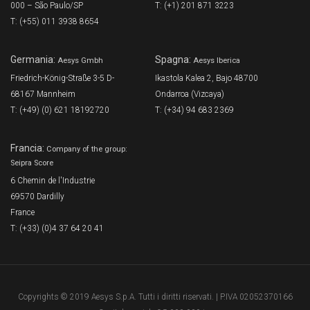
000 – São Paulo/SP
T: (+1) 201 871 3223
T: (+55) 011 3938 8654
Germania:
Spagna:
Aesys Gmbh
Aesys Iberica
Friedrich-König-Straße 3-5 D-
Ikastola Kalea 2, Bajo 48700
68167 Mannheim
Ondarroa (Vizcaya)
T: (+49) (0) 621 18192720
T: (+34) 94 683 2369
Francia:
Company of the group:
Seipra Score
6 Chemin de l'Industrie
69570 Dardilly
France
T: (+33) (0)4 37 64 20 41
Copyrights © 2019 Aesys S.p.A. Tutti i diritti riservati. | P.IVA 02052370166