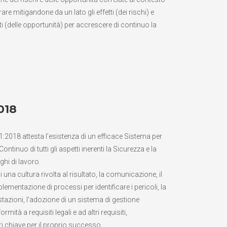
rare mitigandone da un lato gli effetti (dei rischi) e
nti (delle opportunità) per accrescere di continuo la
018
1:2018 attesta l’esistenza di un efficace Sistema per
ntinuo di tutti gli aspetti inerenti la Sicurezza e la
oghi di lavoro.
i una cultura rivolta al risultato, la comunicazione, il
ementazione di processi per identificare i pericoli, la
stazioni, l'adozione di un sistema di gestione
ormità a requisiti legali e ad altri requisiti,
i chiave per il proprio successo.