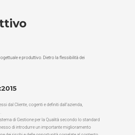
ttivo
ettuale e produttivo. Dietro la flessibilità dei
:2015
pressi dal Cliente, cogenti e definiti dall'azienda,
.
Sistema di Gestione per la Qualità secondo lo standard
esso di introdurre un importante miglioramento
one dei rischi e delle opportunità correlate al contesto