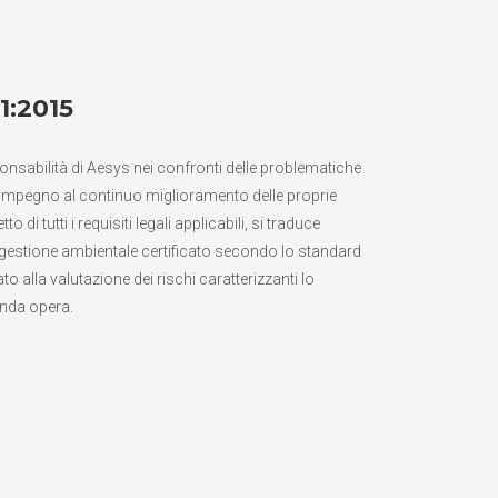
1:2015
sponsabilità di Aesys nei confronti delle problematiche
l'impegno al continuo miglioramento delle proprie
o di tutti i requisiti legali applicabili, si traduce
 gestione ambientale certificato secondo lo standard
 alla valutazione dei rischi caratterizzanti lo
enda opera.