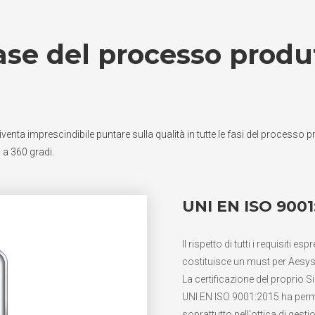
fase del processo produ
nta imprescindibile puntare sulla qualità in tutte le fasi del processo prog
 a 360 gradi.
UNI EN ISO 9001
Il rispetto di tutti i requisiti es
costituisce un must per Aesys
La certificazione del proprio 
UNI EN ISO 9001:2015 ha perm
soprattutto nell'ottica di gesti