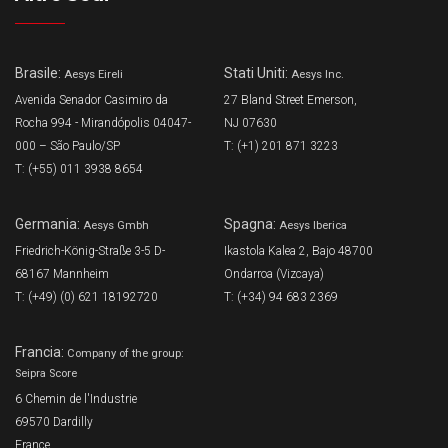
Brasile:
Stati Uniti:
Aesys Eireli
Aesys Inc.
Avenida Senador Casimiro da
27 Bland Street Emerson,
Rocha 994 - Mirandópolis 04047-
NJ 07630
000 – São Paulo/SP
T: (+1) 201 871 3223
T: (+55) 011 3938 8654
Germania:
Spagna:
Aesys Gmbh
Aesys Iberica
Friedrich-König-Straße 3-5 D-
Ikastola Kalea 2, Bajo 48700
68167 Mannheim
Ondarroa (Vizcaya)
T: (+49) (0) 621 18192720
T: (+34) 94 683 2369
Francia:
Company of the group:
Seipra Score
6 Chemin de l'Industrie
69570 Dardilly
France