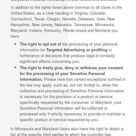
In addition to the rights listed above common to all Users in the
United States, as a User residing in Virginia, Colorado,
Connecticut, Texas, Oregon, Nevada, Delaware, Iowa, New
Hampshire, New Jersey, Nebraska, Tennessee, Minnesota,
Maryland, Indiana, Kentucky, Rhode Island and Montana you
have
The right to opt out of
the processing of your personal
information for
Targeted Advertising or profiling
in
furtherance of decisions that produce legal or similarly
significant effects concerning you;
The right to freely give, deny or withdraw your consent
for the processing of your Sensitive Personal
Information.
Please note that certain exceptions outlined in
the law may apply, such as, but not limited to, when the
collection and processing of Sensitive Personal Information
is necessary for the provision of a product or service
specifically requested by the consumer. In Maryland, your
Sensitive Personal Information will be collected or
processed only if strictly necessary to provide or maintain a
specific product or service requested by you.
In Minnesota and Maryland Users also have the right to obtain a
list of the specific third parties to which the controller has