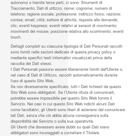
autonomo o tramite terze parti, ci sono: Strumenti di
Tracciamento; Dati di utilizzo; nome; cognome; numero di
telefono; ragione sociale; professione; indirizzo fisico; nazione;
contea; email; città; settore di attività; risposte alle domande;
clic; eventi keypress; eventi relativi ai sensori di movimento;
movimenti del mouse; posizione relativa allo scorrimento; eventi
touch.
Dettagli completi su ciascuna tipologia di Dati Personali raccolti
sono forniti nelle sezioni dedicate di questa privacy policy o
mediante specifici testi informativi visualizzati prima della
raccolta dei Dati stessi.
I Dati Personali possono essere liberamente forniti dall'Utente o,
nel caso di Dati di Utilizzo, raccolti automaticamente durante
l'uso di questo Sito Web.
Se non diversamente specificato, tutti i Dati richiesti da questo
Sito Web sono obbligatori. Se l’Utente rifiuta di comunicarli,
potrebbe essere impossibile per questo Sito Web fornire il
Servizio. Nei casi in cui questo Sito Web indichi alcuni Dati
come facoltativi, gli Utenti sono liberi di astenersi dal comunicare
tali Dati, senza che ciò abbia alcuna conseguenza sulla
disponibilità del Servizio o sulla sua operatività.
Gli Utenti che dovessero avere dubbi su quali Dati siano
obbligatori sono incoraggiati a contattare il Titolare.