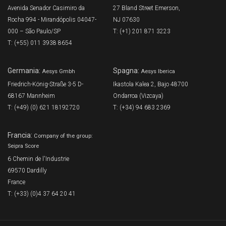
Avenida Senador Casimiro da
27 Bland Street Emerson,
Rocha 994 - Mirandópolis 04047-
NJ 07630
000 – São Paulo/SP
T: (+1) 201 871 3223
T: (+55) 011 3938 8654
Germania:
Spagna:
Aesys Gmbh
Aesys Iberica
Friedrich-König-Straße 3-5 D-
Ikastola Kalea 2, Bajo 48700
68167 Mannheim
Ondarroa (Vizcaya)
T: (+49) (0) 621 18192720
T: (+34) 94 683 2369
Francia:
Company of the group:
Seipra Score
6 Chemin de l'Industrie
69570 Dardilly
France
T: (+33) (0)4 37 64 20 41