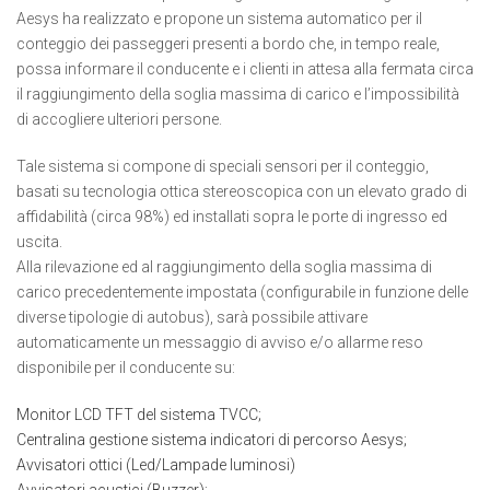
Aesys ha realizzato e propone un sistema automatico per il
conteggio dei passeggeri presenti a bordo che, in tempo reale,
possa informare il conducente e i clienti in attesa alla fermata circa
il raggiungimento della soglia massima di carico e l’impossibilità
di accogliere ulteriori persone.
Tale sistema si compone di speciali sensori per il conteggio,
basati su tecnologia ottica stereoscopica con un elevato grado di
affidabilità (circa 98%) ed installati sopra le porte di ingresso ed
uscita.
Alla rilevazione ed al raggiungimento della soglia massima di
carico precedentemente impostata (configurabile in funzione delle
diverse tipologie di autobus), sarà possibile attivare
automaticamente un messaggio di avviso e/o allarme reso
disponibile per il conducente su:
Monitor LCD TFT del sistema TVCC;
Centralina gestione sistema indicatori di percorso Aesys;
Avvisatori ottici (Led/Lampade luminosi)
Avvisatori acustici (Buzzer);