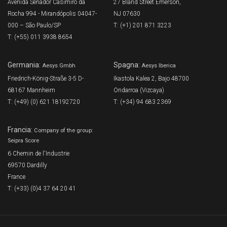
Avenida Senador Casimiro da
27 Bland Street Emerson,
Rocha 994 - Mirandópolis 04047-
NJ 07630
000 – São Paulo/SP
T: (+1) 201 871 3223
T: (+55) 011 3938 8654
Germania:
Spagna:
Aesys Gmbh
Aesys Iberica
Friedrich-König-Straße 3-5 D-
Ikastola Kalea 2, Bajo 48700
68167 Mannheim
Ondarroa (Vizcaya)
T: (+49) (0) 621 18192720
T: (+34) 94 683 2369
Francia:
Company of the group:
Seipra Score
6 Chemin de l'Industrie
69570 Dardilly
France
T: (+33) (0)4 37 64 20 41