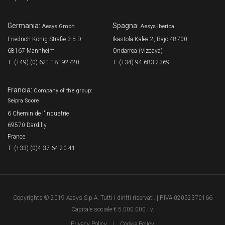
Germania:
Spagna:
Aesys Gmbh
Aesys Iberica
Friedrich-König-Straße 3-5 D-
Ikastola Kalea 2, Bajo 48700
68167 Mannheim
Ondarroa (Vizcaya)
T: (+49) (0) 621 18192720
T: (+34) 94 683 2369
Francia:
Company of the group:
Seipra Score
6 Chemin de l'Industrie
69570 Dardilly
France
T: (+33) (0)4 37 64 20 41
Copyrights © 2019 Aesys S.p.A. Tutti i diritti riservati. | P.IVA 02052370166
Capitale sociale € 5.000.000 i.v.
Privacy Policy
Cookie Policy