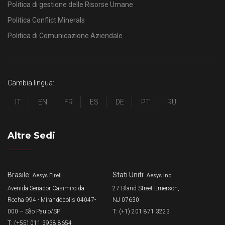
Politica di gestione delle Risorse Umane
Politica Conflict Minerals
Politica di Comunicazione Aziendale
Cambia lingua:
IT
EN
FR
ES
DE
PT
RU
Altre Sedi
Brasile:
Stati Uniti:
Aesys Eireli
Aesys Inc.
Avenida Senador Casimiro da
27 Bland Street Emerson,
Rocha 994 - Mirandópolis 04047-
NJ 07630
000 – São Paulo/SP
T: (+1) 201 871 3223
T: (+55) 011 3938 8654