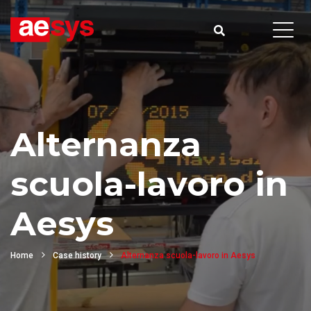
Alternanza
scuola-lavoro in
Aesys
Home
Case history
Alternanza scuola-lavoro in Aesys