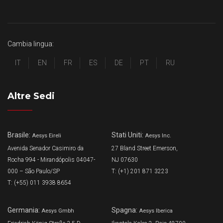
Cambia lingua:
IT
EN
FR
ES
DE
PT
RU
Altre Sedi
Brasile:
Stati Uniti:
Aesys Eireli
Aesys Inc.
Avenida Senador Casimiro da
27 Bland Street Emerson,
Rocha 994 - Mirandópolis 04047-
NJ 07630
000 – São Paulo/SP
T: (+1) 201 871 3223
T: (+55) 011 3938 8654
Germania:
Spagna:
Aesys Gmbh
Aesys Iberica