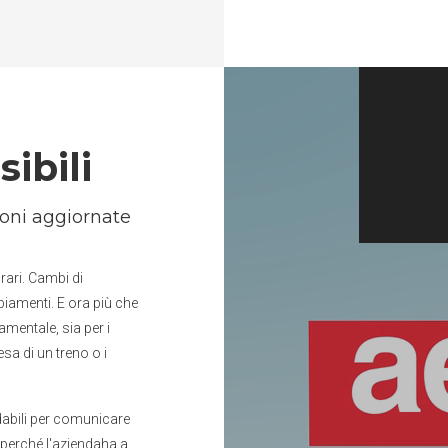
sibili
Soluzioni affidabili in ogni momento
Inform
ioni aggiornate
rari. Cambi di
iamenti. E ora più che
mentale, sia per i
esa di un treno o i
dabili per comunicare
 perché l'aziendaha a