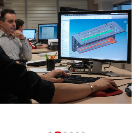
Produzione 
Mentre un riparatore può 
display in un paio di min
problema di essere in gra
un PMV le condizioni dell
meccanici di Aesys sanno
lavorano a stretto contatt
di ingegneri per affinare
visualizzazione.