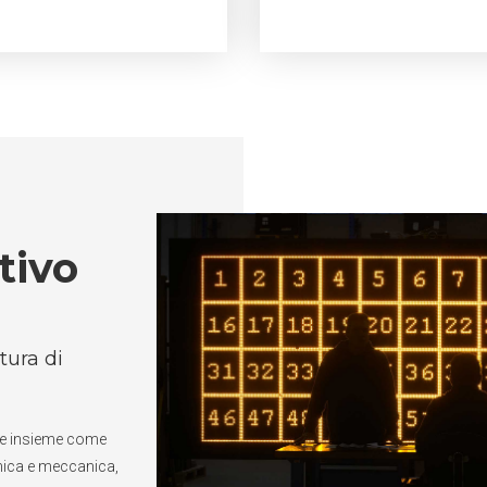
tivo
tura di
are insieme come
onica e meccanica,