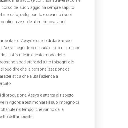
ll’azienda ha avuto (e continua ad avere) come
 nel corso del suo viaggio ha sempre saputo
el mercato, sviluppando e creando i suoi
 continua verso le ultime innovazioni
amentale di Aesys è quello di dare ai suoi
: Aesys segue le necessità dei clienti e riesce
odotti, offrendo in questo modo delle
ossano soddisfare del tutto i bisogni e le
 si può dire che la personalizzazione dei
ratteristica che aiuta l’azienda a
ercato.
si di produzione, Aesys è attenta al rispetto
ive in vigore: a testimoniare il suo impegno ci
i ottenute nel tempo, che vanno dalla
petto dell’ambiente.