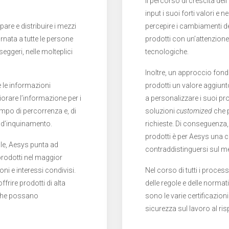
Il percorso di crescita de
input i suoi forti valori e
pare e distribuire i mezzi
percepire i cambiamenti d
rnata a tutte le persone
prodotti con un’attenzione
eggeri, nelle molteplici
tecnologiche.
Inoltre, un approccio fond
 le informazioni
prodotti un valore aggiunto
orare l’informazione per i
a personalizzare i suoi pr
l tempo di percorrenza e, di
soluzioni
customized
che p
li d’inquinamento.
richieste. Di conseguenza,
prodotti è per Aesys una ca
ale, Aesys punta ad
contraddistinguersi sul m
prodotti nel maggior
ni e interessi condivisi.
Nel corso di tutti i proces
frire prodotti di alta
delle regole e delle normat
e che possano
sono le varie certificazion
sicurezza sul lavoro al ris