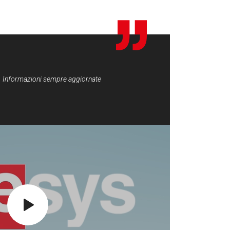
azioni sempre aggiornate
Display per ogni applicazio