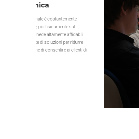
mente
 sul
fidabili.
 ridurre
 clienti di