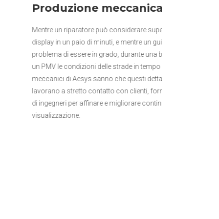
meccanica
considerare superfluo il fatto di riparare un
uti, e mentre un guidatore può non porsi il
do, durante una bufera di neve, di leggere su
e strade in tempo reale, gli ingegneri
 che questi dettagli sono tutto. Essi
o con clienti, fornitori, laboratori e altri team
 e migliorare continuamente i sistemi di