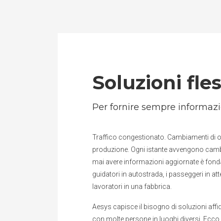
Soluzioni fles
pre aggiornate
Display per ogni applicazione
Per fornire sempre informaz
Traffico congestionato. Cambiamenti di o
produzione. Ogni istante avvengono camb
mai avere informazioni aggiornate è fonda
guidatori in autostrada, i passeggeri in att
lavoratori in una fabbrica.
Aesys capisce il bisogno di soluzioni affi
con molte persone in luoghi diversi. Ecco